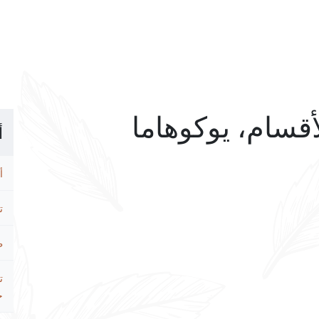
أقسام، يوكوهاما
أ
أ
ت
ط
ت
ح