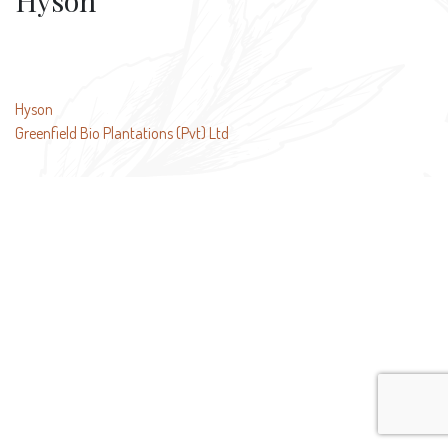
Hyson
Beitragsnavigation
Hyson
Greenfield Bio Plantations (Pvt) Ltd