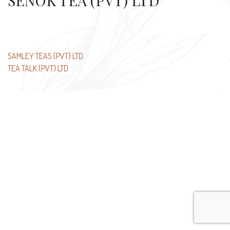
SENOK TEA (PVT) LTD
Beitragsnavigation
SAMLEY TEAS (PVT) LTD
TEA TALK (PVT) LTD