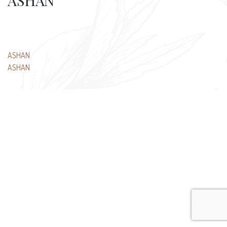
ASHAN
Beitragsnavigation
ASHAN
ASHAN