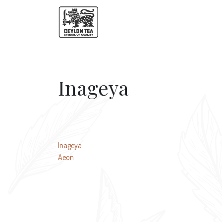
Inageya
Beitragsnavigation
Inageya
Aeon