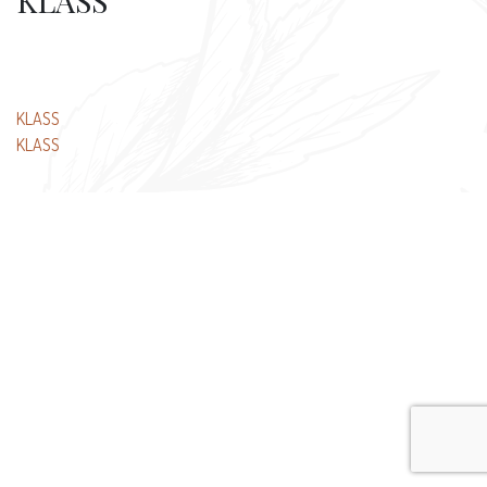
KLASS
Beitragsnavigation
KLASS
KLASS