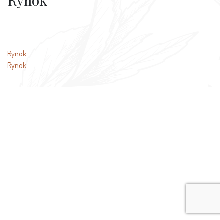
Rynok
Beitragsnavigation
Rynok
Rynok