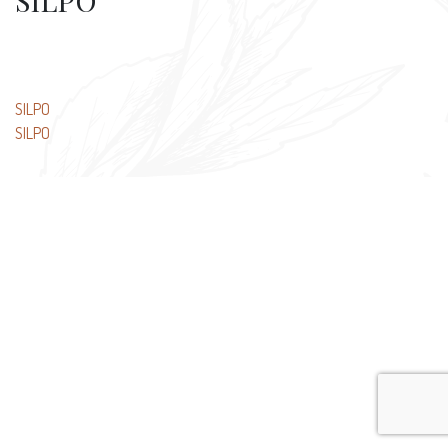
SILPO
Beitragsnavigation
SILPO
SILPO