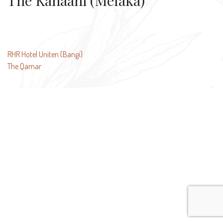
The Kahaani (Melaka)
Beitragsnavigation
RHR Hotel Uniten (Bangi)
The Qamar