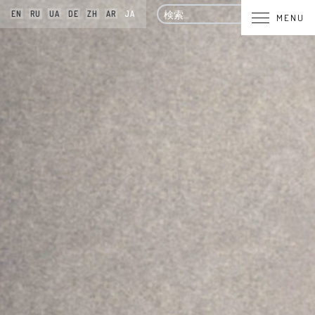
検
EN
RU
UA
DE
ZH
AR
JA
MENU
索: