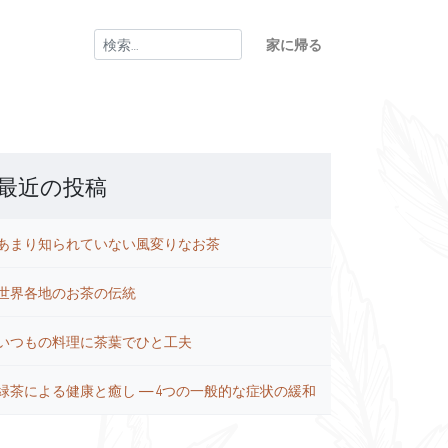
検
家に帰る
索:
最近の投稿
あまり知られていない風変りなお茶
世界各地のお茶の伝統
いつもの料理に茶葉でひと工夫
緑茶による健康と癒し ― 4つの一般的な症状の緩和