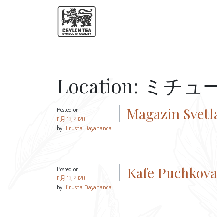
Location:
ミチュ
Magazin Svetl
Posted on
11月 13, 2020
by
Hirusha Dayananda
Kafe Puchkova
Posted on
11月 13, 2020
by
Hirusha Dayananda