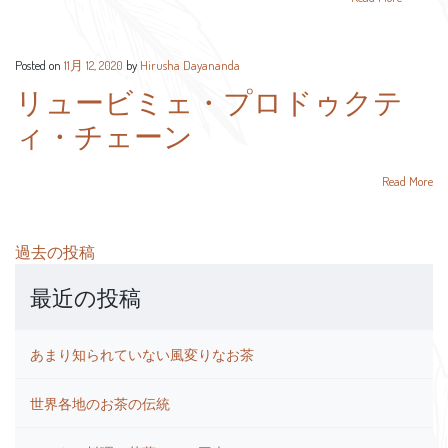
Posted on
11月 12, 2020
by
Hirusha Dayananda
リュービミェ・プロドゥクテ
ィ・チェーン
Read More
投
過去の投稿
稿
最近の投稿
ナ
ビ
ゲ
あまり知られていない風変りなお茶
ー
シ
世界各地のお茶の伝統
ョ
ン