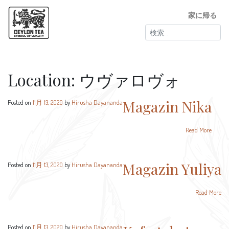
家に帰る
検
索:
Location:
ウヴァロヴォ
Magazin Nika
Posted on
11月 13, 2020
by
Hirusha Dayananda
Read More
Magazin Yuliya
Posted on
11月 13, 2020
by
Hirusha Dayananda
Read More
Posted on
11月 13, 2020
by
Hirusha Dayananda