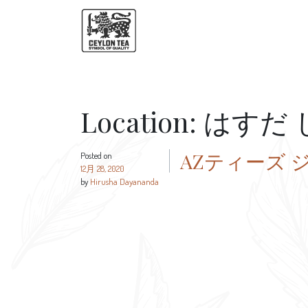
Location:
はすだ 
AZティーズ 
Posted on
12月 28, 2020
by
Hirusha Dayananda