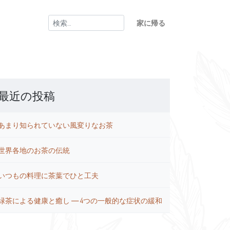
検
家に帰る
索:
最近の投稿
あまり知られていない風変りなお茶
世界各地のお茶の伝統
いつもの料理に茶葉でひと工夫
緑茶による健康と癒し ― 4つの一般的な症状の緩和