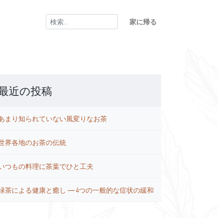
検
家に帰る
索:
最近の投稿
あまり知られていない風変りなお茶
世界各地のお茶の伝統
いつもの料理に茶葉でひと工夫
緑茶による健康と癒し ― 4つの一般的な症状の緩和