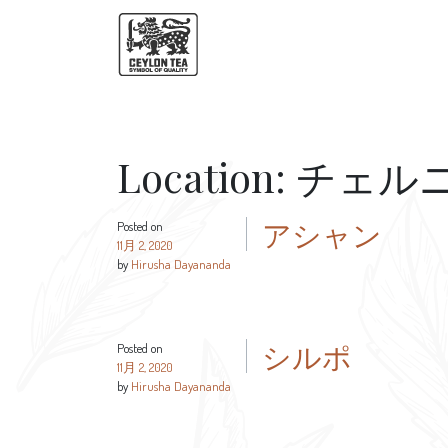
Location:
チェル
アシャン
Posted on
11月 2, 2020
by
Hirusha Dayananda
シルポ
Posted on
11月 2, 2020
by
Hirusha Dayananda