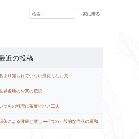
検
家に帰る
索:
最近の投稿
あまり知られていない風変りなお茶
世界各地のお茶の伝統
いつもの料理に茶葉でひと工夫
緑茶による健康と癒し ― 4つの一般的な症状の緩和