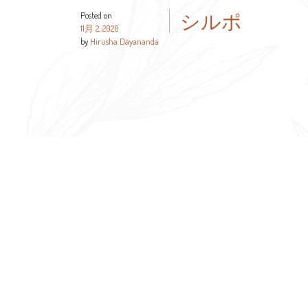
シルポ
Posted on
11月 2, 2020
by
Hirusha Dayananda