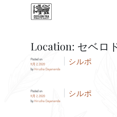
Location:
セベロ
シルポ
Posted on
11月 2, 2020
by
Hirusha Dayananda
シルポ
Posted on
11月 2, 2020
by
Hirusha Dayananda