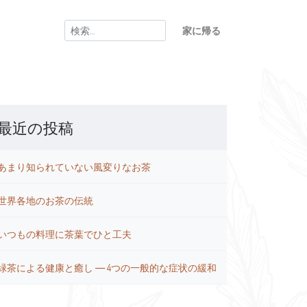
検
家に帰る
索:
最近の投稿
あまり知られていない風変りなお茶
世界各地のお茶の伝統
いつもの料理に茶葉でひと工夫
緑茶による健康と癒し ― 4つの一般的な症状の緩和