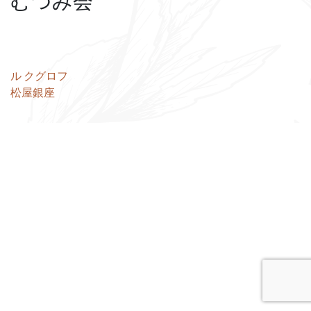
むつみ会
投
ル クグロフ
松屋銀座
稿
ナ
ビ
ゲ
ー
シ
ョ
ン