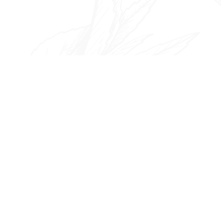
ゲ
ー
シ
ョ
ン