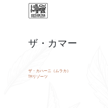
ザ・カマー
投
ザ・カハーニ（ムラカ）
TMリゾーツ
稿
ナ
ビ