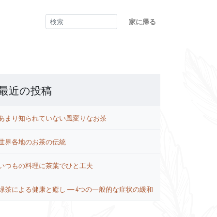
検
家に帰る
索:
最近の投稿
あまり知られていない風変りなお茶
世界各地のお茶の伝統
いつもの料理に茶葉でひと工夫
緑茶による健康と癒し ― 4つの一般的な症状の緩和