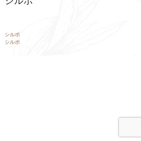
シルポ
投
シルポ
シルポ
稿
ナ
ビ
ゲ
ー
シ
ョ
ン