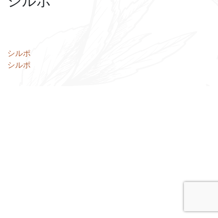
シルポ
投
シルポ
シルポ
稿
ナ
ビ
ゲ
ー
シ
ョ
ン