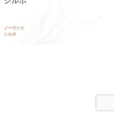
シルポ
投
ノーヴァス
シルポ
稿
ナ
ビ
ゲ
ー
シ
ョ
ン