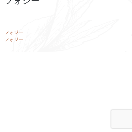
フォジー
投
フォジー
フォジー
稿
ナ
ビ
ゲ
ー
シ
ョ
ン