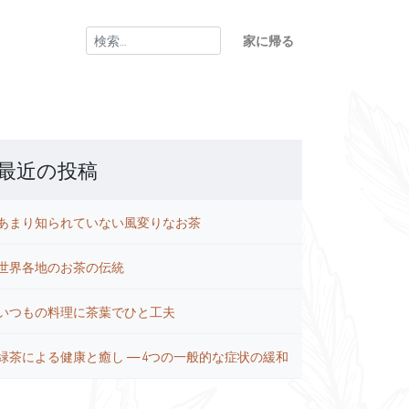
検
家に帰る
索:
最近の投稿
あまり知られていない風変りなお茶
世界各地のお茶の伝統
いつもの料理に茶葉でひと工夫
緑茶による健康と癒し ― 4つの一般的な症状の緩和