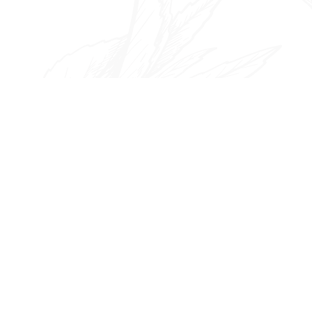
ゲ
ー
シ
ョ
ン