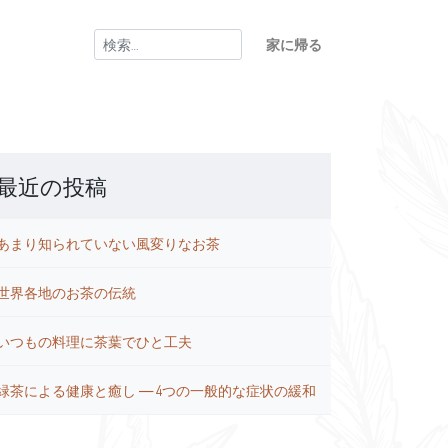
検
家に帰る
索:
最近の投稿
あまり知られていない風変りなお茶
世界各地のお茶の伝統
いつもの料理に茶葉でひと工夫
緑茶による健康と癒し ― 4つの一般的な症状の緩和