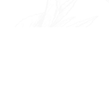
ゲ
ー
シ
ョ
ン