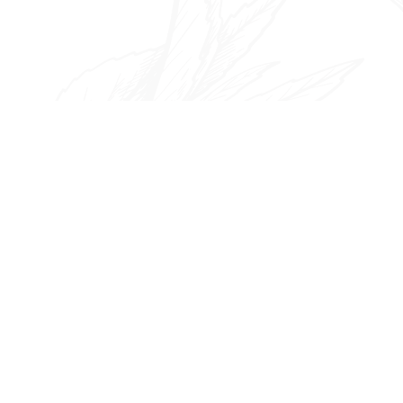
ゲ
ー
シ
ョ
ン