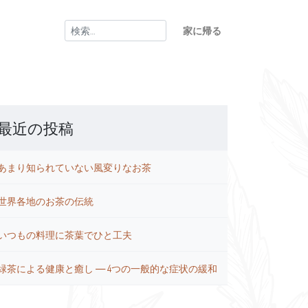
検
家に帰る
索:
最近の投稿
あまり知られていない風変りなお茶
世界各地のお茶の伝統
いつもの料理に茶葉でひと工夫
緑茶による健康と癒し ― 4つの一般的な症状の緩和