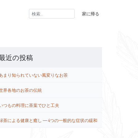
検
家に帰る
索:
最近の投稿
あまり知られていない風変りなお茶
世界各地のお茶の伝統
いつもの料理に茶葉でひと工夫
緑茶による健康と癒し ― 4つの一般的な症状の緩和