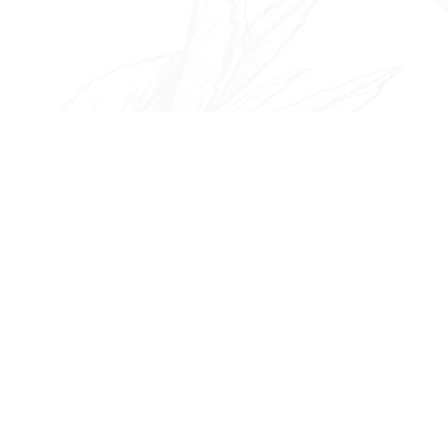
ゲ
ー
シ
ョ
ン