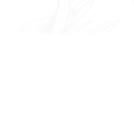
ゲ
ー
シ
ョ
ン