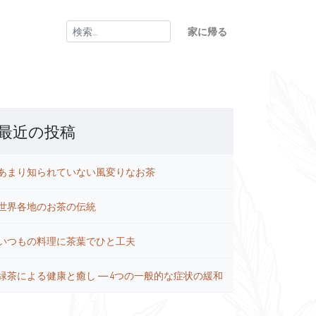
検
家に帰る
索:
最近の投稿
あまり知られていない風変りなお茶
世界各地のお茶の伝統
いつもの料理に茶葉でひと工夫
緑茶による健康と癒し ― 4つの一般的な症状の緩和