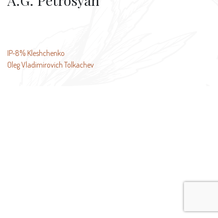
A.G. Petrosyan
投
IP-8% Kleshchenko
Oleg Vladimirovich Tolkachev
稿
ナ
ビ
ゲ
ー
シ
ョ
ン