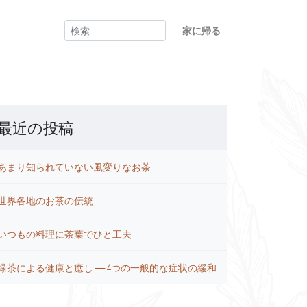
検
家に帰る
索:
最近の投稿
あまり知られていない風変りなお茶
世界各地のお茶の伝統
いつもの料理に茶葉でひと工夫
緑茶による健康と癒し ― 4つの一般的な症状の緩和