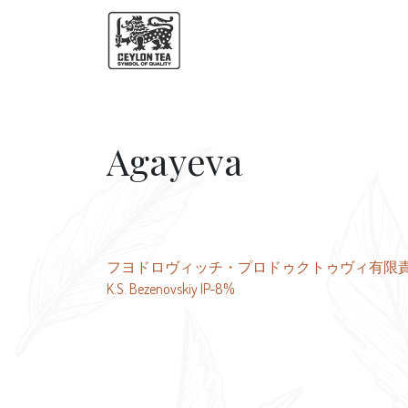
Agayeva
投
フヨドロヴィッチ・プロドゥクトゥヴィ有限
K.S. Bezenovskiy IP-8%
稿
ナ
ビ