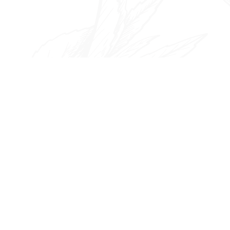
ゲ
ー
シ
ョ
ン