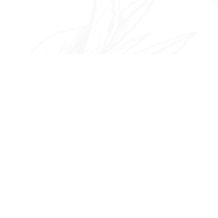
ゲ
ー
シ
ョ
ン