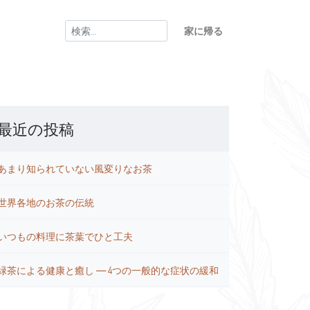
検
家に帰る
索:
最近の投稿
あまり知られていない風変りなお茶
世界各地のお茶の伝統
いつもの料理に茶葉でひと工夫
緑茶による健康と癒し ― 4つの一般的な症状の緩和