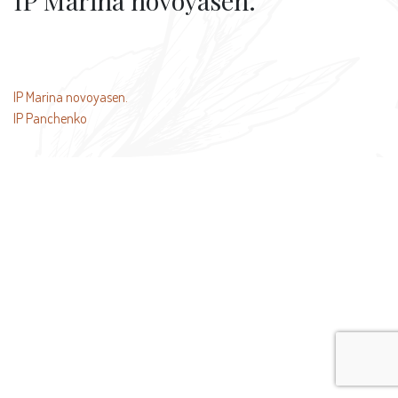
IP Marina novoyasen.
投
IP Marina novoyasen.
IP Panchenko
稿
ナ
ビ
ゲ
ー
シ
ョ
ン