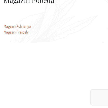
Magazin Pobeda
投
Magazin Kulinariya
Magazin Prestizh
稿
ナ
ビ
ゲ
ー
シ
ョ
ン