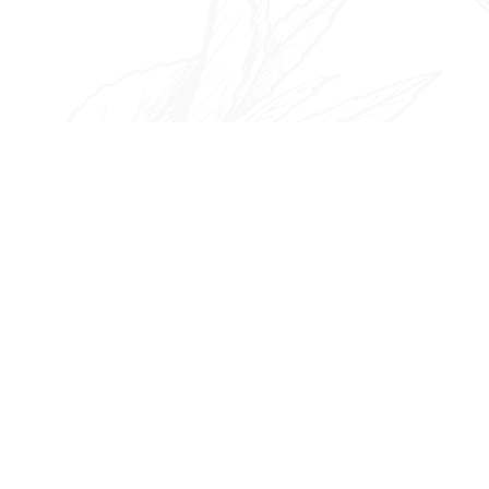
ゲ
ー
シ
ョ
ン