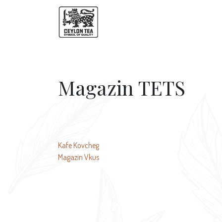
Magazin TETS
投
Kafe Kovcheg
Magazin Vkus
稿
ナ
ビ