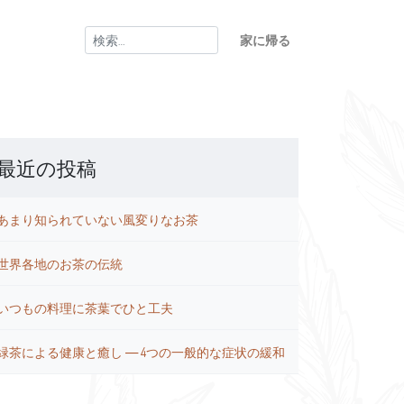
検
家に帰る
索:
最近の投稿
あまり知られていない風変りなお茶
世界各地のお茶の伝統
いつもの料理に茶葉でひと工夫
緑茶による健康と癒し ― 4つの一般的な症状の緩和