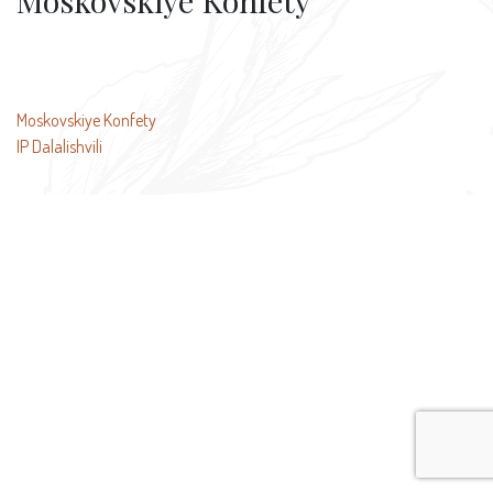
Moskovskiye Konfety
投
Moskovskiye Konfety
IP Dalalishvili
稿
ナ
ビ
ゲ
ー
シ
ョ
ン