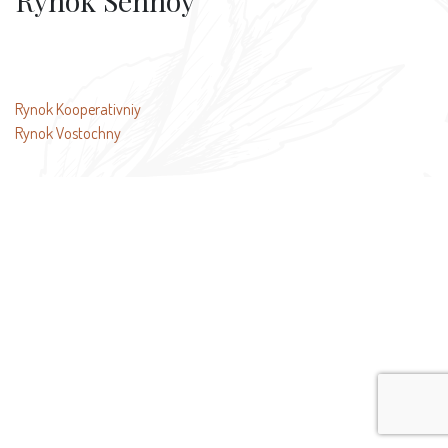
Rynok Sennoy
投
Rynok Kooperativniy
Rynok Vostochny
稿
ナ
ビ
ゲ
ー
シ
ョ
ン