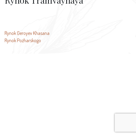
Rynok Tramvaynaya
投
Rynok Geroyev Khasana
Rynok Pozharskogo
稿
ナ
ビ
ゲ
ー
シ
ョ
ン