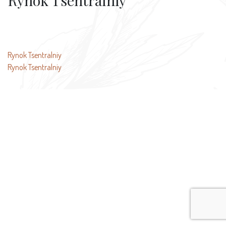
Rynok Tsentralniy
投
Rynok Tsentralniy
Rynok Tsentralniy
稿
ナ
ビ
ゲ
ー
シ
ョ
ン