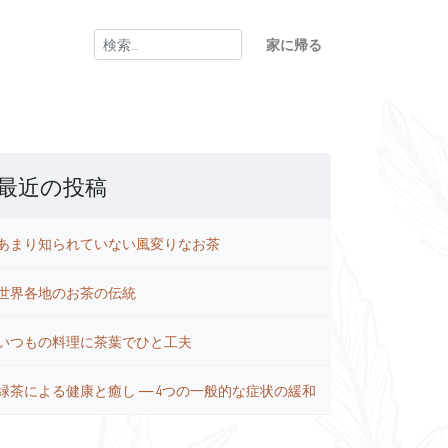
検
家に帰る
索:
最近の投稿
あまり知られていない風変りなお茶
世界各地のお茶の伝統
いつもの料理に茶葉でひと工夫
緑茶による健康と癒し ― 4つの一般的な症状の緩和