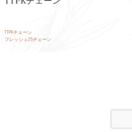
TTPKチェーン
投
TTPKチェーン
フレッシュ25チェーン
稿
ナ
ビ
ゲ
ー
シ
ョ
ン