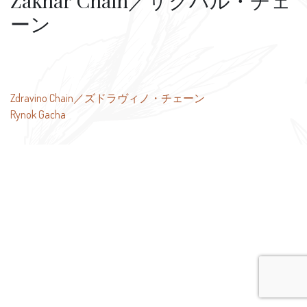
Zakhar Chain／ザクハル・チェ
ーン
投
Zdravino Chain／ズドラヴィノ・チェーン
Rynok Gacha
稿
ナ
ビ
ゲ
ー
シ
ョ
ン