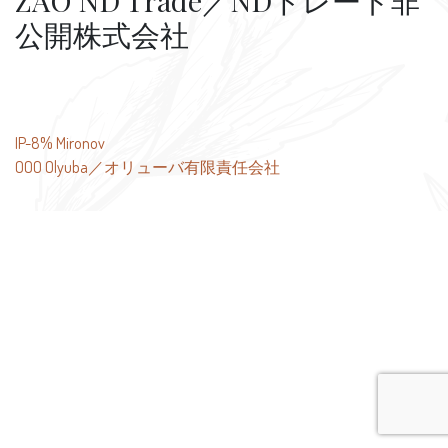
ZAO ND Trade／NDトレード非
公開株式会社
投
IP-8% Mironov
OOO Olyuba／オリューバ有限責任会社
稿
ナ
ビ
ゲ
ー
シ
ョ
ン