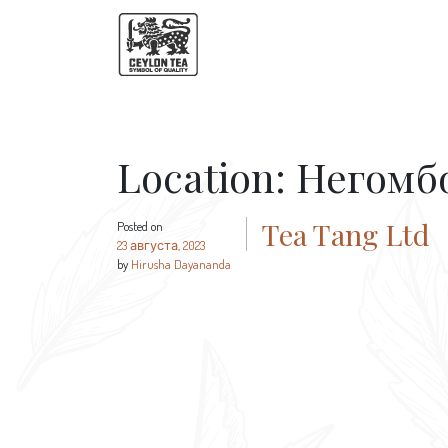
Location:
Негомб
Tea Tang Ltd
Posted on
23 августа, 2023
by
Hirusha Dayananda