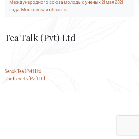
Международного союза молодых ученых 21 мая 2021
года, Московская область
Tea Talk (Pvt) Ltd
Навигация
Senok Tea (Pvt) Ltd
Uhe Exports (Pvt) Ltd
по
записям