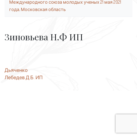
Международного союза молодых ученых 21 мая 2021
года, Московская область
Зиновьева Н.Ф ИП
Навигация
Дьяченко
Лебедев Д.Б. ИП
по
записям