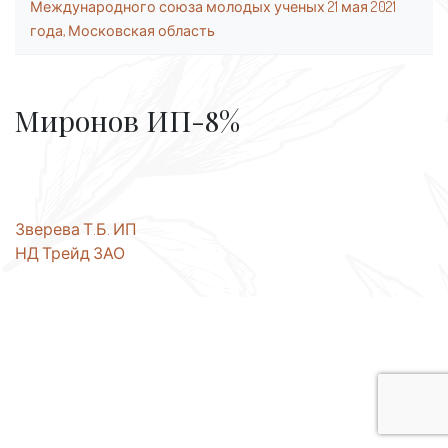
Международного союза молодых ученых 21 мая 2021
года, Московская область
Миронов ИП-8%
Навигация
Зверева Т.Б. ИП
НД Трейд ЗАО
по
записям