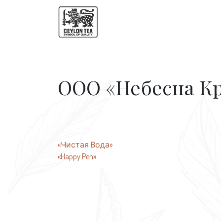
ООО «Небесна К
Навигация
«Чистая Вода»
«Happy Pen»
по
записям