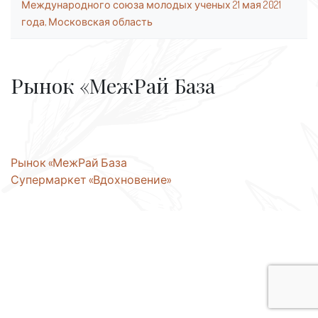
Международного союза молодых ученых 21 мая 2021
года, Московская область
Рынок «МежРай База
Навигация
Рынок «МежРай База
Супермаркет «Вдохновение»
по
записям