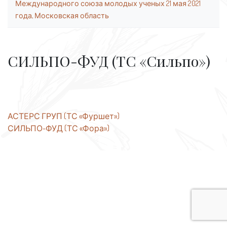
Международного союза молодых ученых 21 мая 2021
года, Московская область
СИЛЬПО-ФУД (ТС «Сильпо»)
Навигация
АСТЕРС ГРУП (ТС «Фуршет»)
СИЛЬПО-ФУД (ТС «Фора»)
по
записям