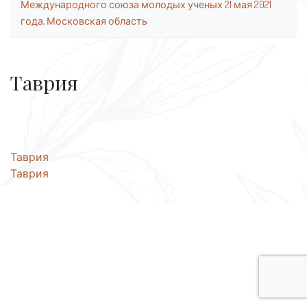
Международного союза молодых ученых 21 мая 2021
года, Московская область
Таврия
Навигация
Таврия
Таврия
по
записям